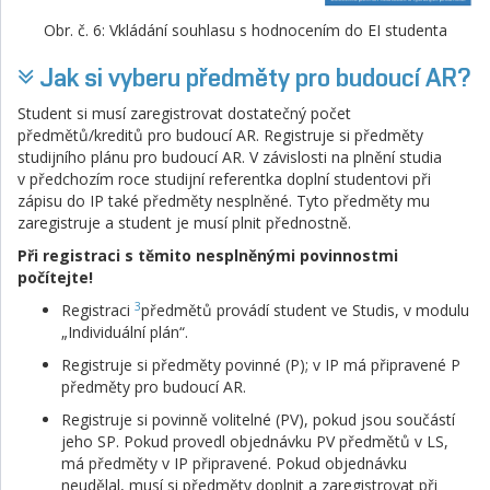
Obr. č. 6: Vkládání souhlasu s hodnocením do EI studenta
Jak si vyberu předměty pro budoucí AR?
Student si musí zaregistrovat dostatečný počet
předmětů/kreditů pro budoucí AR. Registruje si předměty
studijního plánu pro budoucí AR. V závislosti na plnění studia
v předchozím roce studijní referentka doplní studentovi při
zápisu do IP také předměty nesplněné. Tyto předměty mu
zaregistruje a student je musí plnit přednostně.
Při registraci s těmito nesplněnými povinnostmi
počítejte!
3
Registraci
předmětů provádí student ve Studis, v modulu
„Individuální plán“.
Registruje si předměty povinné (P); v IP má připravené P
předměty pro budoucí AR.
Registruje si povinně volitelné (PV), pokud jsou součástí
jeho SP. Pokud provedl objednávku PV předmětů v LS,
má předměty v IP připravené. Pokud objednávku
neudělal, musí si předměty doplnit a zaregistrovat při