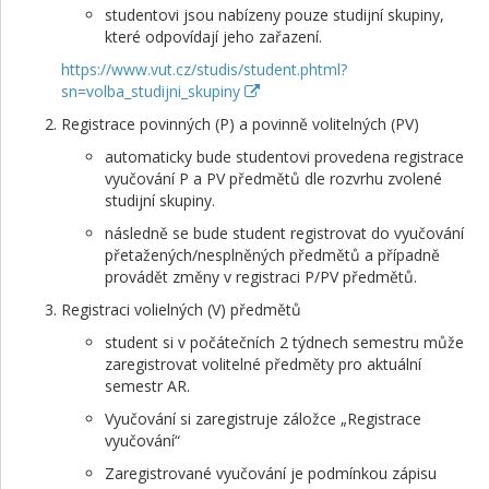
studentovi jsou nabízeny pouze studijní skupiny,
které odpovídají jeho zařazení.
https://www.vut.cz/studis/student.phtml?
sn=volba_studijni_skupiny
Registrace povinných (P) a povinně volitelných (PV)
automaticky bude studentovi provedena registrace
vyučování P a PV předmětů dle rozvrhu zvolené
studijní skupiny.
následně se bude student registrovat do vyučování
přetažených/nesplněných předmětů a případně
provádět změny v registraci P/PV předmětů.
Registraci volielných (V) předmětů
student si v počátečních 2 týdnech semestru může
zaregistrovat volitelné předměty pro aktuální
semestr AR.
Vyučování si zaregistruje záložce „Registrace
vyučování“
Zaregistrované vyučování je podmínkou zápisu