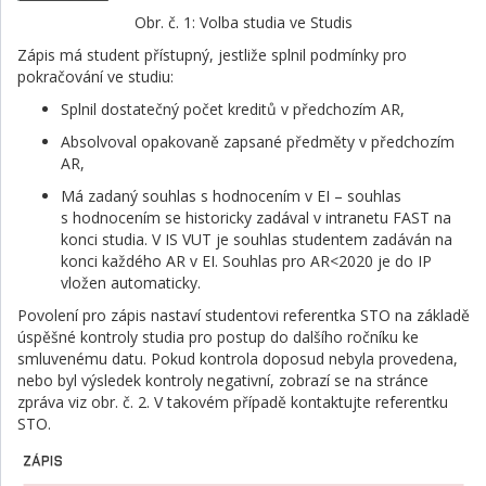
Obr. č. 1: Volba studia ve Studis
Zápis má student přístupný, jestliže splnil podmínky pro
pokračování ve studiu:
Splnil dostatečný počet kreditů v předchozím AR,
Absolvoval opakovaně zapsané předměty v předchozím
AR,
Má zadaný souhlas s hodnocením v EI – souhlas
s hodnocením se historicky zadával v intranetu FAST na
konci studia. V IS VUT je souhlas studentem zadáván na
konci každého AR v EI. Souhlas pro AR<2020 je do IP
vložen automaticky.
Povolení pro zápis nastaví studentovi referentka STO na základě
úspěšné kontroly studia pro postup do dalšího ročníku ke
smluvenému datu. Pokud kontrola doposud nebyla provedena,
nebo byl výsledek kontroly negativní, zobrazí se na stránce
zpráva viz obr. č. 2. V takovém případě kontaktujte referentku
STO.