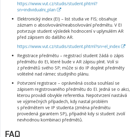
https://www.vut.cz/studis/student.phtml?
sn=individualni_plan
Elektronický index (EI) – list studia ve FIS; obsahuje
záznam o absolvování/neabsolvování předmětu. V EI
potvrzuje student výsledek hodnocení v uplynulém AR
před zápisem do dalšího AR.
https://www.vut.cz/studis/student.phtml?sn=el_index
Registrace předmětu – registrací student žádá o zápis
předmětu do EI, které bude v AR zápisu plnit. Volí si
z předmětů svého SP; může si do IP doplnit předměty
volitelné nad rámec studijního plánu.
Potvrzení registrace – oprávněná osoba souhlasí se
zápisem registrovaného předmětu do EI. Jedná se o akci,
kterou provádí obvykle referentka. Nepotvrzení nastává
ve výjimečných případech, kdy nastal problém
s předmětem ve IP studenta (změna předmětu
provedená garantem SP), případně kdy si student zvolí
nevhodnou kombinaci předmětů.
FAQ