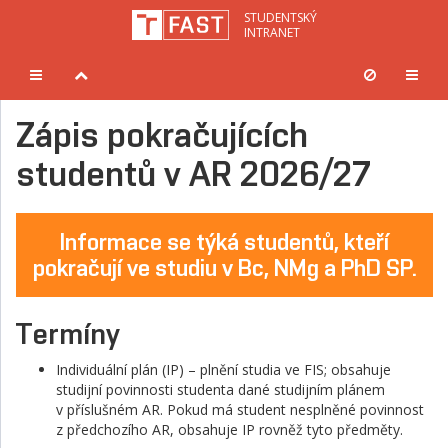
STUDENTSKÝ
INTRANET
Menu
Pevná
Hlavn
sekce
hlavička
menu
Zápis pokračujících
studentů v AR 2026/27
Informace se týká studentů, kteří
pokračují ve studiu v Bc, NMg a PhD SP.
Termíny
Individuální plán (IP) – plnění studia ve FIS; obsahuje
studijní povinnosti studenta dané studijním plánem
v příslušném AR. Pokud má student nesplněné povinnost
z předchozího AR, obsahuje IP rovněž tyto předměty.