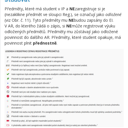
Předměty, které má student v IP a
NE
zaregistruje si je
(nezaklikne předmět ve sloupci Reg.), se označují jako
odložené
(viz Obr. č. 11). Tyto předměty mu
NE
budou zapsány do EI.
V AR, do kterého žádá o zápis, si
NE
může registrovat výuku
odložených předmětů. Předměty mu zůstávají jako odložené
povinnost do dalšího AR. Předměty, které student opakuje, má
povinnost plnit
přednostně
.