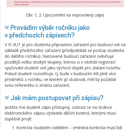
Obr. č. 2: Upozornění na nepovolený zápis
Provádím výběr ročníku jako
v předchozích zápisech?
V IS VUT je pro studenta připraveno zařazení pro budoucí rok na
základě předchozího zařazení (předpokládá se postup studenta
do dalšího ročníku). Nastavené budoucí zařazení ovlivňuje
pozdější volbu studijní skupiny, kterou si v období registrací
vyučování student volí jako výchozí objekt pro získání rozvrhu.
Pokud student rozvolňuje, tj. bude v budoucím AR plnit více
předmětů z ročníku, ve kterém již studoval, měl by požádat
svou referentku o změnu zařazení.
Jak mám postupovat při zápisu?
Jestliže má student zápis přístupný, zobrazí se na stránce
elektronického zápisu výsledek dílčích kontrol, kterými musí
úspěšně projít:
Kontrola studijním oddělení – zmíněná kontrola musí být