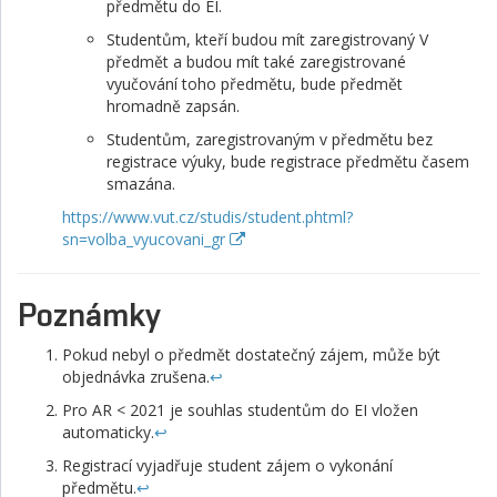
předmětu do EI.
Studentům, kteří budou mít zaregistrovaný V
předmět a budou mít také zaregistrované
vyučování toho předmětu, bude předmět
hromadně zapsán.
Studentům, zaregistrovaným v předmětu bez
registrace výuky, bude registrace předmětu časem
smazána.
https://www.vut.cz/studis/student.phtml?
sn=volba_vyucovani_gr
Poznámky
Pokud nebyl o předmět dostatečný zájem, může být
objednávka zrušena.
↩︎
Pro AR < 2021 je souhlas studentům do EI vložen
automaticky.
↩︎
Registrací vyjadřuje student zájem o vykonání
předmětu.
↩︎