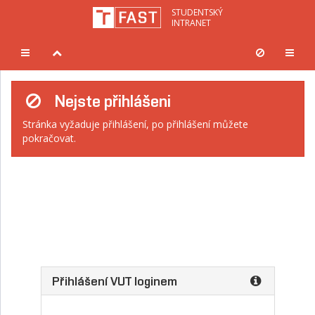
STUDENTSKÝ
INTRANET
Menu
Pevná
Hlavn
sekce
hlavička
menu
Nejste přihlášeni
Stránka vyžaduje přihlášení, po přihlášení můžete
pokračovat.
Přihlášení VUT loginem