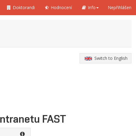
Doktorandi
Hodnocení
Info
Nepřihlášen
Switch to English
intranetu FAST