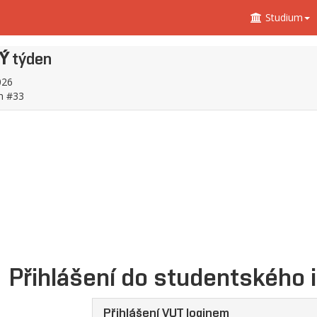
Studium
HÝ
týden
026
en
#33
Přihlášení do studentského 
Přihlášení VUT loginem