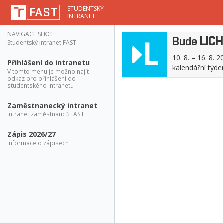
STUDENTSKÝ
INTRANET
NAVIGACE SEKCE
Bude
LIC
L
Studentský intranet FAST
10. 8. – 16. 8. 2
Přihlášení do intranetu
kalendářní týd
V tomto menu je možno najít
odkaz pro přihlášení do
studentského intranetu
Zaměstnanecký intranet
Intranet zaměstnanců FAST
Zápis 2026/27
Informace o zápisech